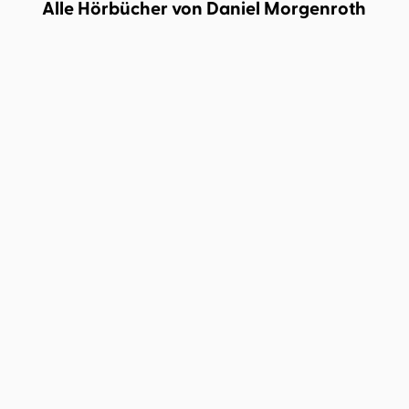
Alle Hörbücher von Daniel Morgenroth
Arthur Conan Doyle
Daniel
Arthur Conan Doyle
Daniel
Morgenroth
Morgenroth
Das leere Haus
Die Sherlock Holmes Box -
braun