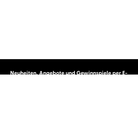
Neuheiten, Angebote und Gewinnspiele per E-
Mail bekommen?
Abonnieren Sie unseren Newsletter und wir
halten Sie immer auf dem neuesten Stand.
E-Mail-Adresse