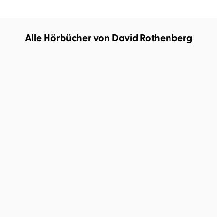
Alle Hörbücher von David Rothenberg
David Rothenberg
Eva Mattes
Stadt der Nachtigallen