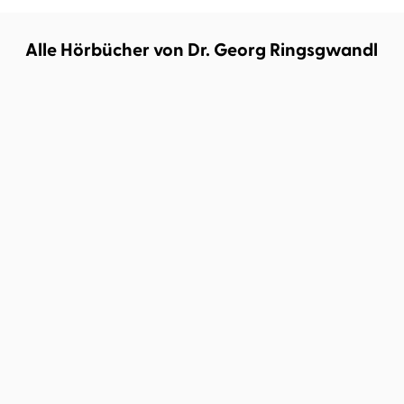
Alle Hörbücher von Dr. Georg Ringsgwandl
Dr. Georg Ringsgwandl
Das Leben und
Schlimmeres