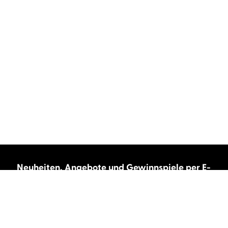
Neuheiten, Angebote und Gewinnspiele per E-
Mail bekommen?
Abonnieren Sie unseren Newsletter und wir
halten Sie immer auf dem neuesten Stand.