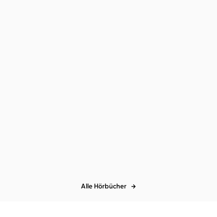
Dr. Manfred Lütz
Dr. Manfred Lütz
Neue Irre
IRRE! Wir behandeln die
Falschen
Alle Hörbücher