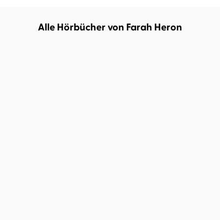
Alle Hörbücher von Farah Heron
Farah Heron
Vanida Karun
Eine Prise Salz für die
Liebe