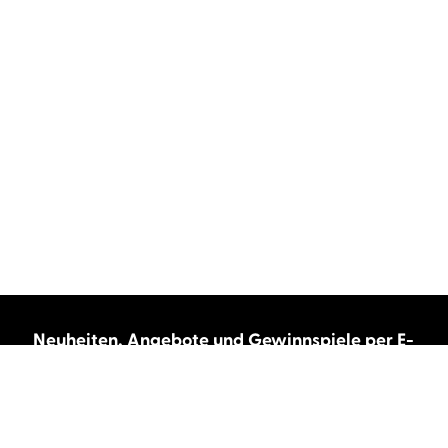
Neuheiten, Angebote und Gewinnspiele per E-
Mail bekommen?
Abonnieren Sie unseren Newsletter und wir
halten Sie immer auf dem neuesten Stand.