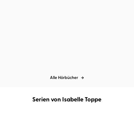
J. T. Geissinger
Tina Lehmann
...
J. T. Geissinger
Ella Larsson
...
Savage Hearts
Carnal Urges
Alle Hörbücher
Serien von Isabelle Toppe