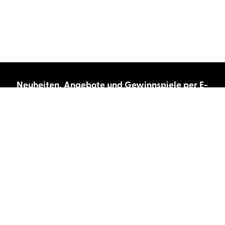
Neuheiten, Angebote und Gewinnspiele per E-
Mail bekommen?
Abonnieren Sie unseren Newsletter und wir
halten Sie immer auf dem neuesten Stand.
E-Mail-Adresse