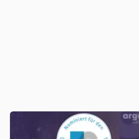
Jörg Hartmann
Der Lärm des Lebens