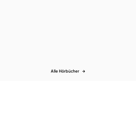
Tonio Schachinger
Johannes
Nussbaum
Echtzeitalter
Alle Hörbücher