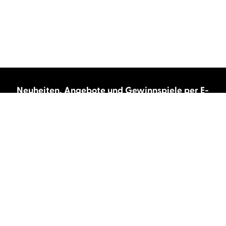
Neuheiten, Angebote und Gewinnspiele per E-
Mail bekommen?
Abonnieren Sie unseren Newsletter und wir
halten Sie immer auf dem neuesten Stand.
E-Mail-Adresse