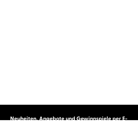
Neuheiten, Angebote und Gewinnspiele per E-
Mail bekommen?
Abonnieren Sie unseren Newsletter und wir