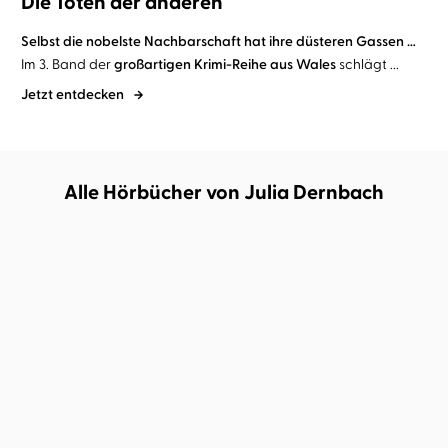
Die Toten der anderen
Selbst die nobelste Nachbarschaft hat ihre düsteren Gassen …
Im 3. Band der
großartigen Krimi-Reihe aus Wales
schlägt ...
Jetzt entdecken
Alle Hörbücher von Julia Dernbach
Clare Mackintosh
Julia Dernbach
Martyna Linartas
Julia Dernbach