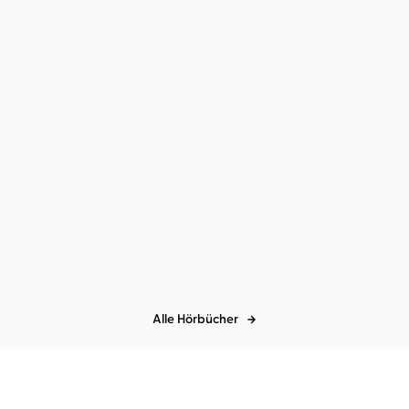
Juneau Black
Astrid Kohrs
Mord in Shady Hollow
Alle Hörbücher