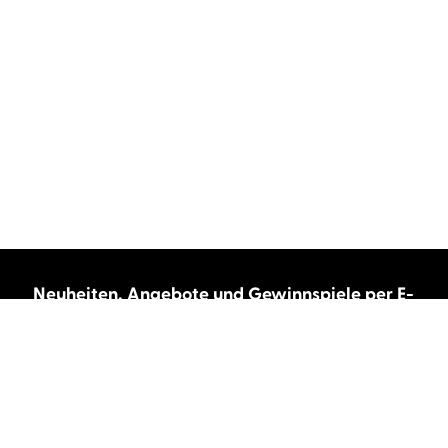
Neuheiten, Angebote und Gewinnspiele per E-
Mail bekommen?
Abonnieren Sie unseren Newsletter und wir
halten Sie immer auf dem neuesten Stand.
E-Mail-Adresse