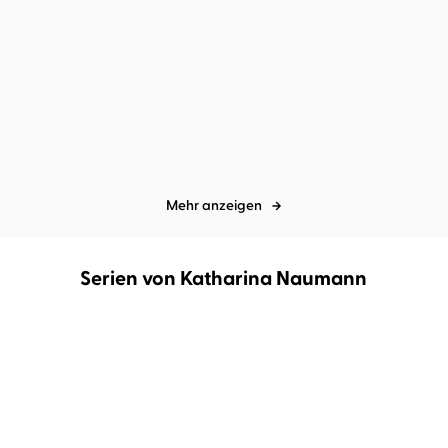
oo ...
The G
Mehr anzeigen
Serien von Katharina Naumann