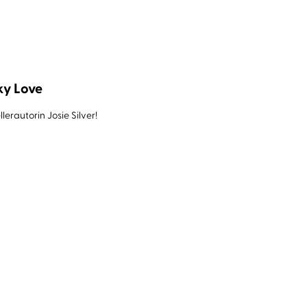
ky Love
rautorin Josie Silver!