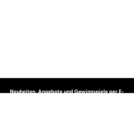
Neuheiten, Angebote und Gewinnspiele per E-
Mail bekommen?
Abonnieren Sie unseren Newsletter und wir
halten Sie immer auf dem neuesten Stand.
E-Mail-Adresse