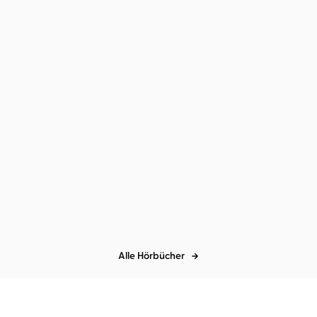
Sylvia Harke
Katja Schild
Hochsensibel – Was tun?
Alle Hörbücher