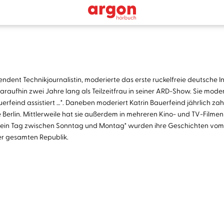
ndent Technikjournalistin, moderierte das erste ruckelfreie deutsche
raufhin zwei Jahre lang als Teilzeitfrau in seiner ARD-Show. Sie mod
uerfeind assistiert …". Daneben moderiert Katrin Bauerfeind jährlich z
le Berlin. Mittlerweile hat sie außerdem in mehreren Kino- und TV-Film
hlt ein Tag zwischen Sonntag und Montag" wurden ihre Geschichten vom
der gesamten Republik.