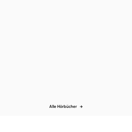
Wieland Freund
Dietmar Bär
...
Wieland Freund
Dietmar Bär
...
Törtel und der Wolf
Törtel, die Schildkröte aus
dem McG ...
Alle Hörbücher