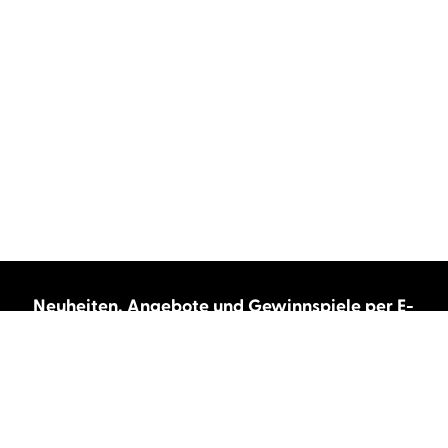
Neuheiten, Angebote und Gewinnspiele per E-
Mail bekommen?
Abonnieren Sie unseren Newsletter und wir
halten Sie immer auf dem neuesten Stand.
E-Mail-Adresse