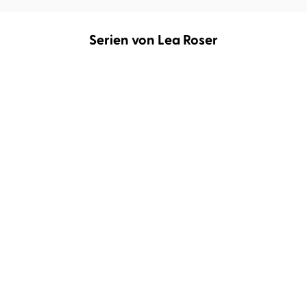
Serien von Lea Roser
GU New Adult
Breaking the Ice