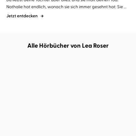
Nathalie hat endlich, wonach sie sich immer gesehnt hat: Sie ...
Jetzt entdecken
Alle Hörbücher von Lea Roser
Teodora Thoma
Lea Roser
Jessica S. Olson
Lea Roser
...
The Secret Diary of a Bad
Herz des Diebes