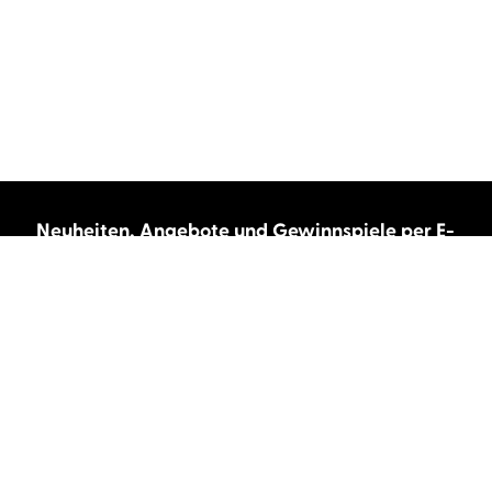
Neuheiten, Angebote und Gewinnspiele per E-
Mail bekommen?
Abonnieren Sie unseren Newsletter und wir
halten Sie immer auf dem neuesten Stand.
E-Mail-Adresse