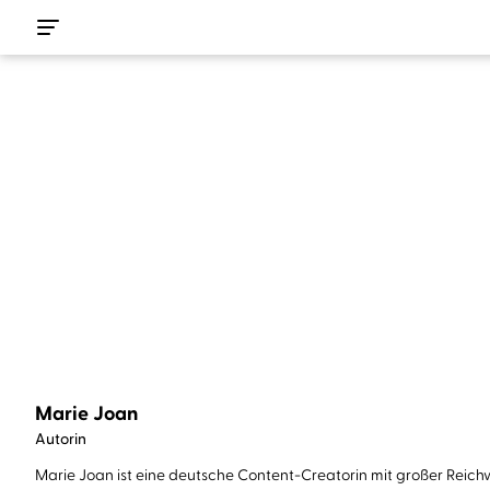
Marie Joan
Autorin
Marie Joan ist eine deutsche Content-Creatorin mit großer Reichw