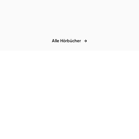
ers
Alle Hörbücher