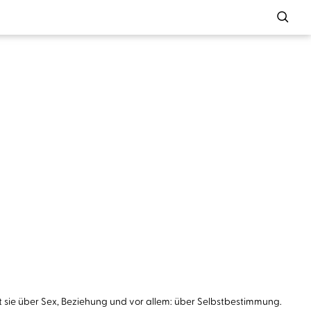
t sie über Sex, Beziehung und vor allem: über Selbstbestimmung.