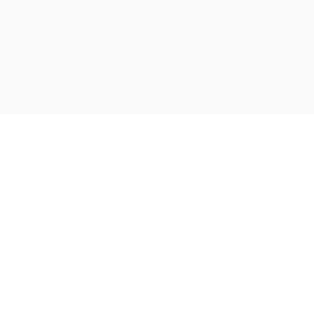
Fatherless behavior for beginn