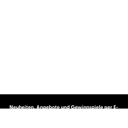
Neuheiten, Angebote und Gewinnspiele per E-
Mail bekommen?
Abonnieren Sie unseren Newsletter und wir