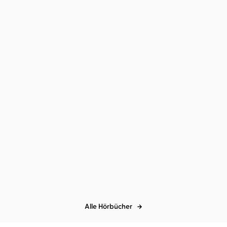
Maurício Gomyde
Gerrit
Schmidt-Foß
...
Die schönste und die
traurigste all ...
Alle Hörbücher