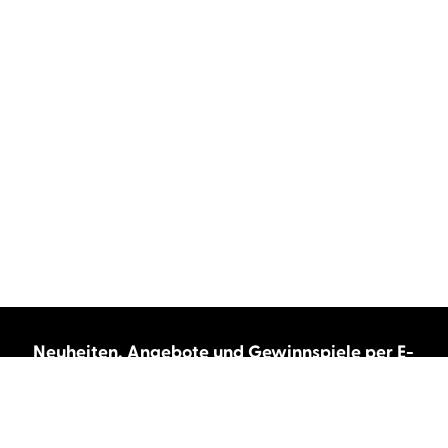
Neuheiten, Angebote und Gewinnspiele per E-
Mail bekommen?
Abonnieren Sie unseren Newsletter und wir
halten Sie immer auf dem neuesten Stand.