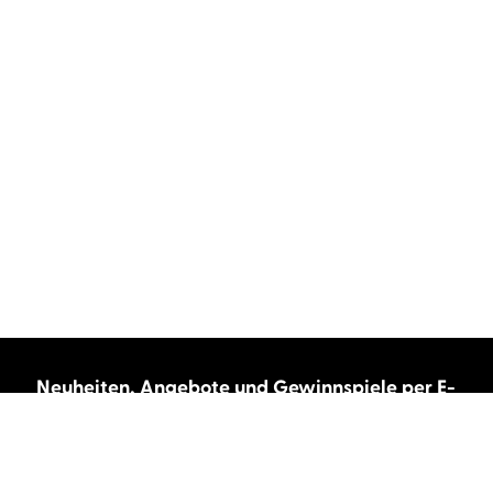
Neuheiten, Angebote und Gewinnspiele per E-
Mail bekommen?
Abonnieren Sie unseren Newsletter und wir
halten Sie immer auf dem neuesten Stand.