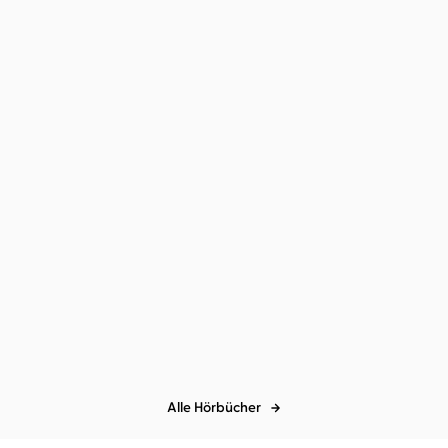
Charles Dickens
Reinhard Kuhnert
David Copperfield
Alle Hörbücher