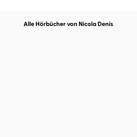
Alle Hörbücher von Nicola Denis
Olivier Guez
Cathlen Gawlich
Sylvain Tesson
Joachim
Schönfeld
Die Welt in ihren Händen
Weiß