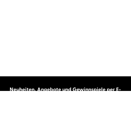
Neuheiten, Angebote und Gewinnspiele per E-
Mail bekommen?
Abonnieren Sie unseren Newsletter und wir
halten Sie immer auf dem neuesten Stand.
E-Mail-Adresse