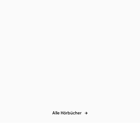
Sylvain Tesson
Tom Wlaschiha
Der Schneeleopard
Alle Hörbücher