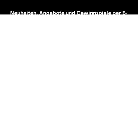
Neuheiten, Angebote und Gewinnspiele per E-
Mail bekommen?
Abonnieren Sie unseren Newsletter und wir
halten Sie immer auf dem neuesten Stand.
E-Mail-Adresse
Autor:innen und Stimmen
Autor:innen von A-Z
Sprecher:innen A-Z