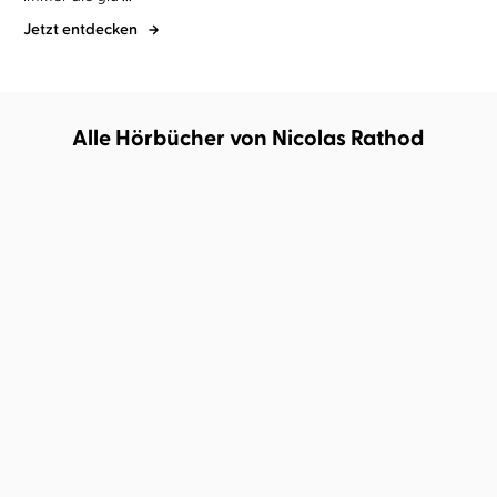
Jetzt entdecken
Alle Hörbücher von Nicolas Rathod
Alice Oseman
Christiane Marx
...
Alice Oseman
Tom Raczko
...
This Winter
Nick und Charlie