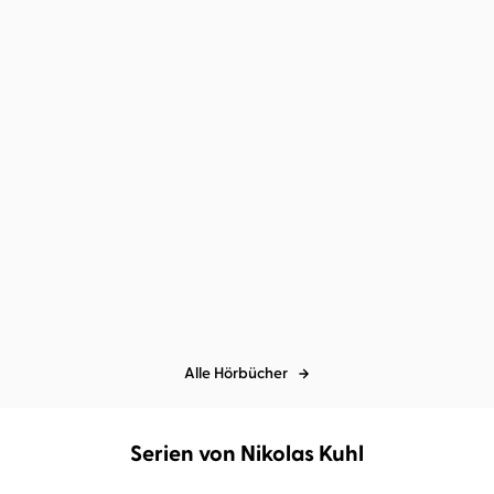
Nikolas Kuhl
Stefan Sandrock
...
Nikolas Kuhl
Stefan Sandrock
...
Bittere Nacht
Das Dickicht
Alle Hörbücher
Serien von Nikolas Kuhl