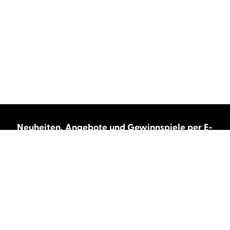
Neuheiten, Angebote und Gewinnspiele per E-
Mail bekommen?
Abonnieren Sie unseren Newsletter und wir
halten Sie immer auf dem neuesten Stand.
E-Mail-Adresse