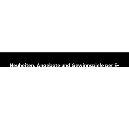
Neuheiten, Angebote und Gewinnspiele per E-
Mail bekommen?
Abonnieren Sie unseren Newsletter und wir
halten Sie immer auf dem neuesten Stand.
E-Mail-Adresse