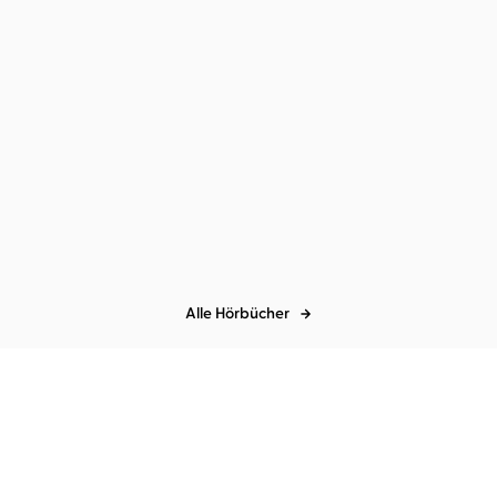
Ralph Gerstenberg
Joachim
Neumann
...
Die Berliner Mauer
Alle Hörbücher