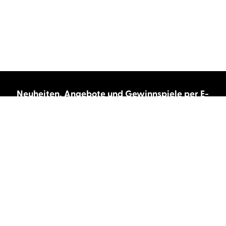
Neuheiten, Angebote und Gewinnspiele per E-
Mail bekommen?
Abonnieren Sie unseren Newsletter und wir
halten Sie immer auf dem neuesten Stand.
E-Mail-Adresse