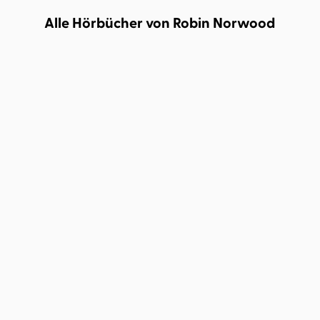
Alle Hörbücher von Robin Norwood
Robin Norwood
Ulrike Kapfer
Wenn Frauen zu sehr
lieben