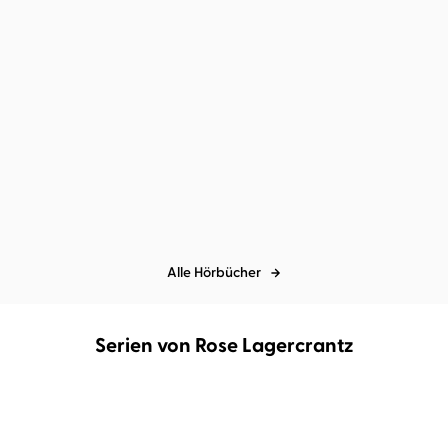
Rose Lagercrantz
Ilka Teichmüller
Rose Lagercrantz
Ilka Teichmüller
Du, mein Ein und Alles
Wann sehen wir uns
wieder?
Alle Hörbücher
Serien von Rose Lagercrantz