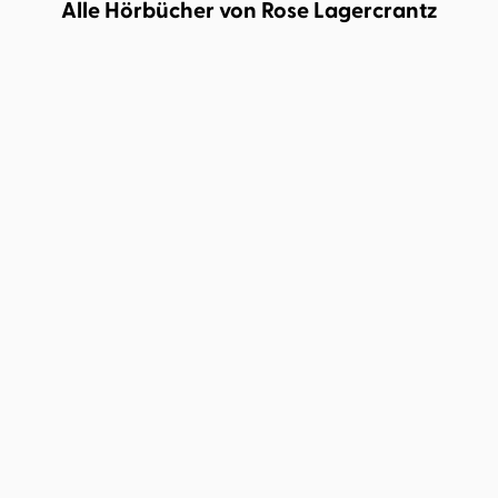
Alle Hörbücher von Rose Lagercrantz
Rose Lagercrantz
Ilka Teichmüller
Rose Lagercrantz
Ilka Teichmüller
So glücklich wie noch
Glücklich ist, wer Dunne
nie?
kriegt