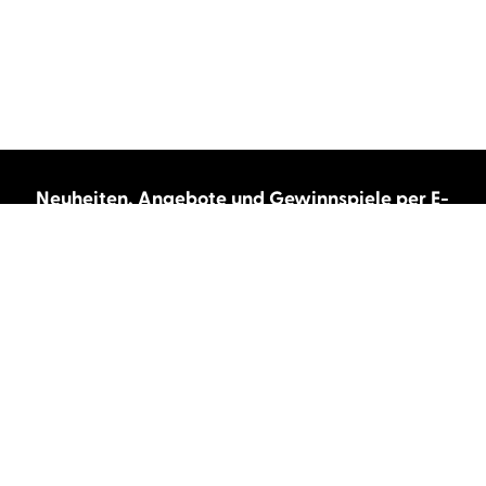
Neuheiten, Angebote und Gewinnspiele per E-
Mail bekommen?
Abonnieren Sie unseren Newsletter und wir
halten Sie immer auf dem neuesten Stand.
E-Mail-Adresse