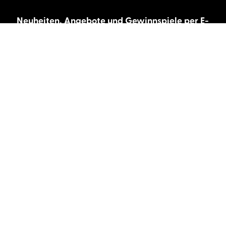
Neuheiten, Angebote und Gewinnspiele per E-
Mail bekommen?
Abonnieren Sie unseren Newsletter und wir
halten Sie immer auf dem neuesten Stand.
E-Mail-Adresse
Autor:innen und Stimmen
Autor:innen von A-Z
Sprecher:innen A-Z