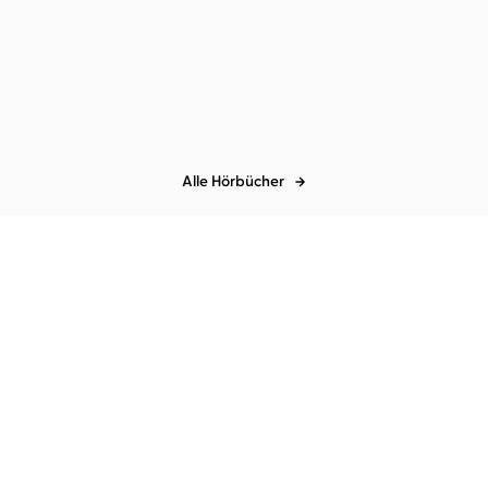
Toni Rivera
Samuel Streiff
Die Familie sehen und
sterben
Alle Hörbücher