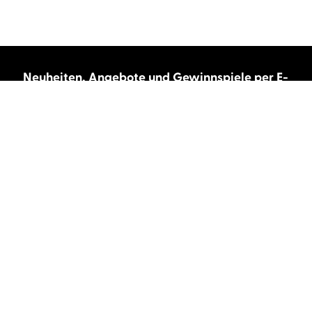
Neuheiten, Angebote und Gewinnspiele per E-
Mail bekommen?
Abonnieren Sie unseren Newsletter und wir
halten Sie immer auf dem neuesten Stand.
E-Mail-Adresse
Autor:innen und Stimmen