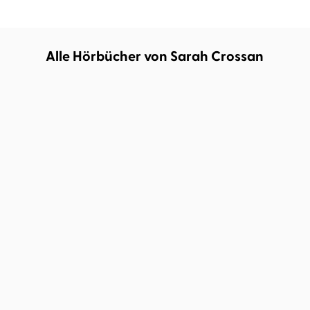
Alle Hörbücher von Sarah Crossan
DEMNÄCHST
Sarah Crossan
Jasmin Shaudeen
Sarah Crossan
Lisa Hrdina
Gone For Good
Toffee