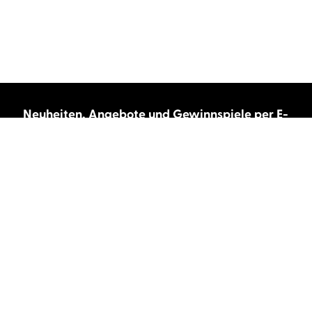
Neuheiten, Angebote und Gewinnspiele per E-
Mail bekommen?
Abonnieren Sie unseren Newsletter und wir
halten Sie immer auf dem neuesten Stand.
E-Mail-Adresse