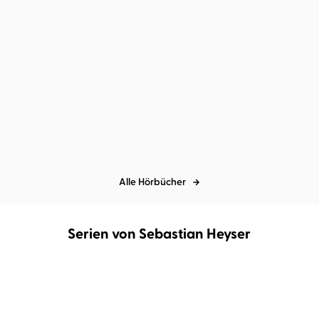
Alexander Steffensmeier
Fee
Krämer
...
Ein bunter Herbst mit
Lieselotte
Alle Hörbücher
Serien von Sebastian Heyser