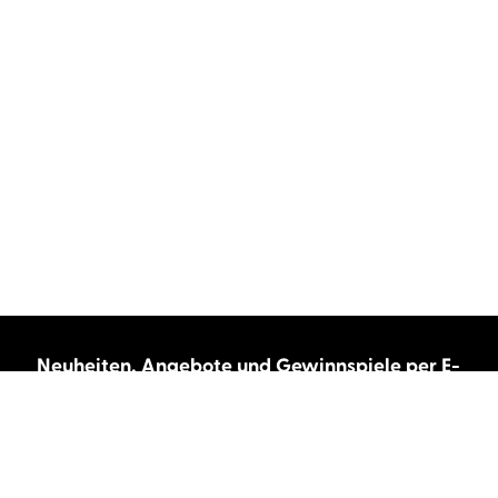
Neuheiten, Angebote und Gewinnspiele per E-
Mail bekommen?
Abonnieren Sie unseren Newsletter und wir
halten Sie immer auf dem neuesten Stand.