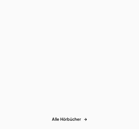
Sarah Lotz
Christiane Marx
...
Ist es Liebe? Nein – es ist
... Unm ...
Alle Hörbücher