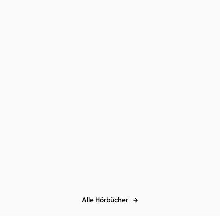
Siri Hustvedt
Susan Elizabeth
Phillips
...
Der Sommer ohne Männer
Alle Hörbücher