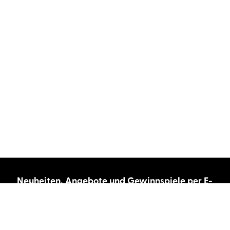
Neuheiten, Angebote und Gewinnspiele per E-
Mail bekommen?
Abonnieren Sie unseren Newsletter und wir
halten Sie immer auf dem neuesten Stand.