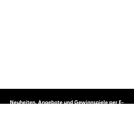
Neuheiten, Angebote und Gewinnspiele per E-
Mail bekommen?
Abonnieren Sie unseren Newsletter und wir
halten Sie immer auf dem neuesten Stand.