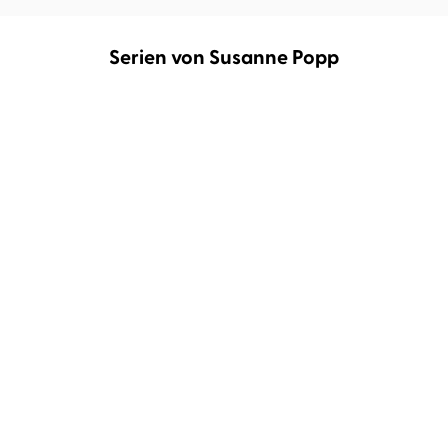
Serien von Susanne Popp
Die Ronnefeldt-Saga
Loreley-Romane