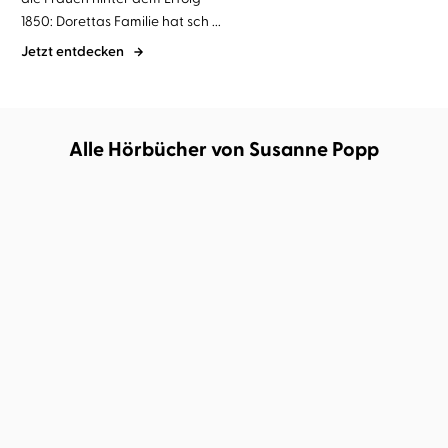
1850: Dorettas Familie hat sch ...
Jetzt entdecken
Alle Hörbücher von Susanne Popp
Susanne Popp
Astrid Kohrs
Susanne Popp
Verena Wolfien
Melodie der neuen Welt –
Loreley – Fluss der Zeit