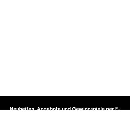
Neuheiten, Angebote und Gewinnspiele per E-
Mail bekommen?
Abonnieren Sie unseren Newsletter und wir