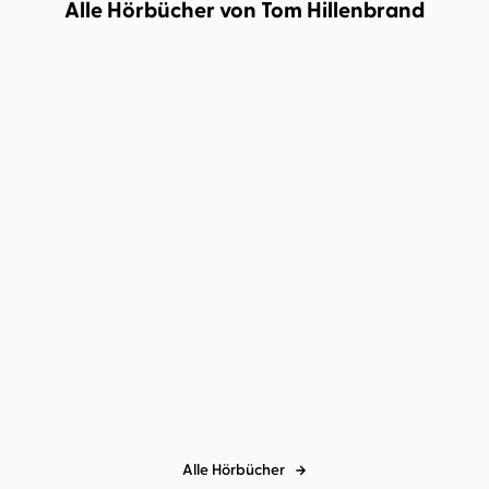
Alle Hörbücher von Tom Hillenbrand
BESTSELLER
Tom Hillenbrand
Wolfgang
Wagner
Die Erfindung des
Lächelns
Alle Hörbücher