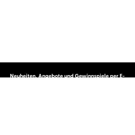
Neuheiten, Angebote und Gewinnspiele per E-
Mail bekommen?
Abonnieren Sie unseren Newsletter und wir
halten Sie immer auf dem neuesten Stand.
E-Mail-Adresse