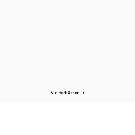
Melissa Wiesner
Sandra Voss
Laura Jane Williams
Nora
Jokhosha
...
It all comes back to you –
Dein Lächeln um halb
Kann die ...
acht
Alle Hörbücher