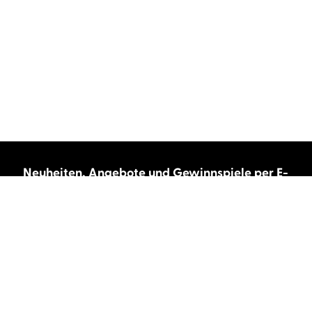
Neuheiten, Angebote und Gewinnspiele per E-
Mail bekommen?
Abonnieren Sie unseren Newsletter und wir
halten Sie immer auf dem neuesten Stand.
E-Mail-Adresse