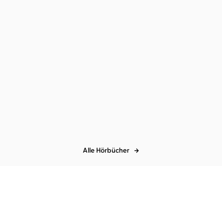
Zoë Beck
Milena Karas
Zoë Beck
Heike Warmuth
Memoria
Paradise City
Alle Hörbücher