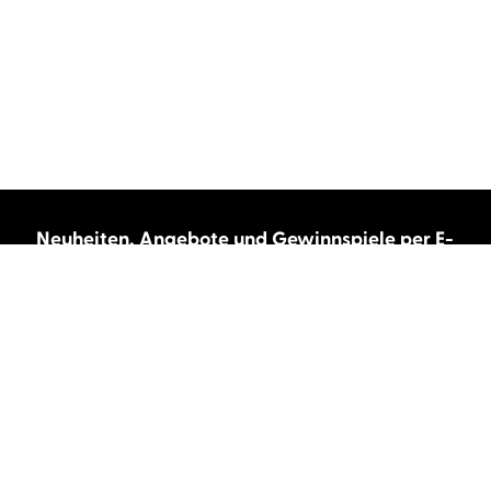
Neuheiten, Angebote und Gewinnspiele per E-
Mail bekommen?
Abonnieren Sie unseren Newsletter und wir
halten Sie immer auf dem neuesten Stand.
E-Mail-Adresse