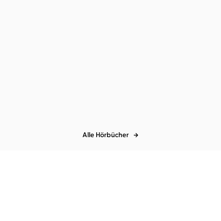
Ulrich Steier
Jürgen Treyz
...
Die schönsten
Träume deine Träume
Weihnachtslieder
Alle Hörbücher