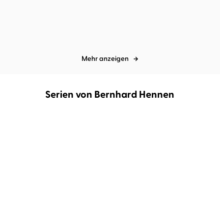
Mehr anzeigen
Serien von Bernhard Hennen
Die Chroniken von Azuhr
Minen der Macht