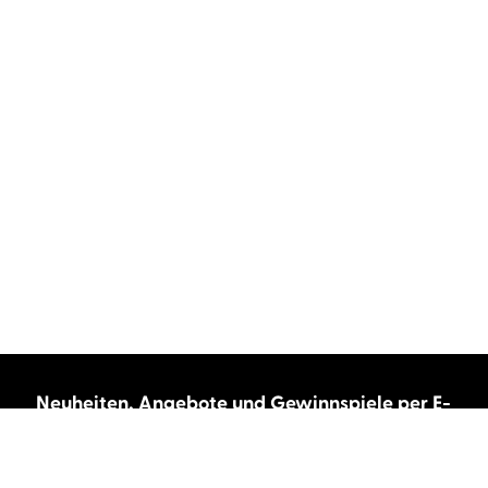
Neuheiten, Angebote und Gewinnspiele per E-
Mail bekommen?
Abonnieren Sie unseren Newsletter und wir
halten Sie immer auf dem neuesten Stand.