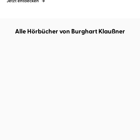
Jetzt entdecken
Alle Hörbücher von Burghart Klaußner
Burghart Klaußner
Vea Kaiser
Burghart Klaußner
Vor dem Anfang
Makarionissi oder Die
Insel der Sel ...