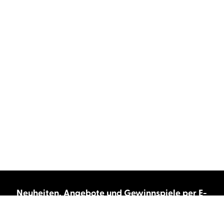
Neuheiten, Angebote und Gewinnspiele per E-
Mail bekommen?
Abonnieren Sie unseren Newsletter und wir