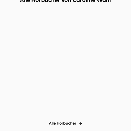
Alle Hörbücher von Caroline Wahl
DEMNÄCHST
BESTSELLER
Caroline Wahl
Lisa Hrdina
Caroline Wahl
1999 Meter über dem
Die Assistentin
Meer
Alle Hörbücher