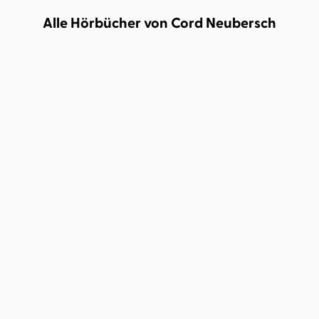
Alle Hörbücher von Cord Neubersch
Judith Brückmann
Cord
Neubersch
...
Immer funktionieren
funktioniert ha ...