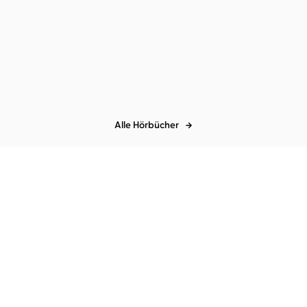
Cormac McCarthy
Christian
Cormac McCarthy
Christian
Brückner
Brückner
Die Straße
Der Passagier
Alle Hörbücher