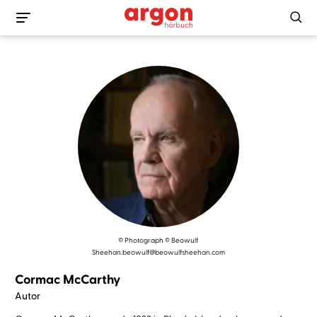
© Photograph © Beowulf
Sheehan.beowulf@beowulfsheehan.com
Cormac McCarthy
Autor