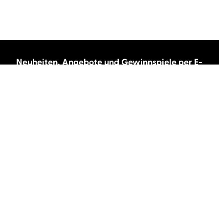
Neuheiten, Angebote und Gewinnspiele per E-
Mail bekommen?
Abonnieren Sie unseren Newsletter und wir
halten Sie immer auf dem neuesten Stand.
E-Mail-Adresse
Autor:innen und Stimmen