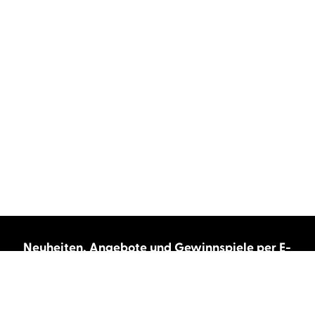
Neuheiten, Angebote und Gewinnspiele per E-
Mail bekommen?
Abonnieren Sie unseren Newsletter und wir
halten Sie immer auf dem neuesten Stand.