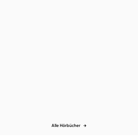
Khalil Gibran
Tex
Der Prophet
Alle Hörbücher