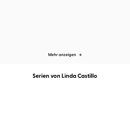
Linda Castillo
Tanja Geke
Linda Castillo
Tanja Geke
Zorniges Herz
Saat der Sünde
Mehr anzeigen
Serien von Linda Castillo
BESTSELLER