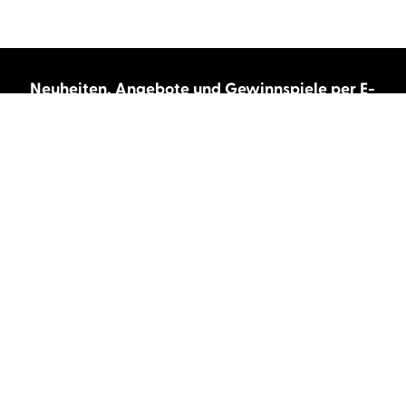
Neuheiten, Angebote und Gewinnspiele per E-
Mail bekommen?
Abonnieren Sie unseren Newsletter und wir
halten Sie immer auf dem neuesten Stand.
E-Mail-Adresse
Autor:innen und Stimmen