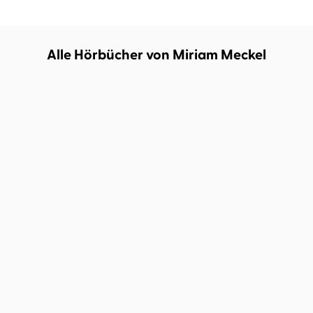
Alle Hörbücher von Miriam Meckel
Miriam Meckel
Léa Steinacker
...
Alles überall auf einmal