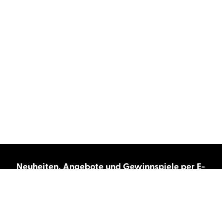
Neuheiten, Angebote und Gewinnspiele per E-
Mail bekommen?
Abonnieren Sie unseren Newsletter und wir
halten Sie immer auf dem neuesten Stand.