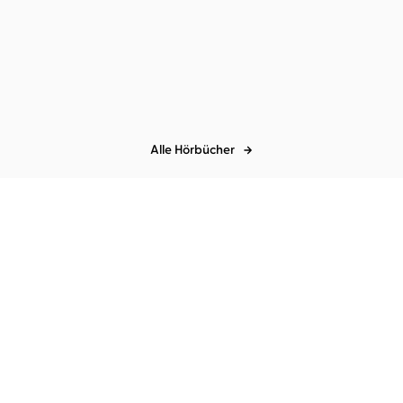
Ralf Schmitz
Ralf Schmitz
Schmitz' Mama
Schmitz' Katze
Alle Hörbücher