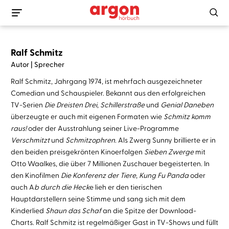
Ralf Schmitz
Autor | Sprecher
Ralf Schmitz, Jahrgang 1974, ist mehrfach ausgezeichneter
Comedian und Schauspieler. Bekannt aus den erfolgreichen
TV-Serien
Die Dreisten Drei
,
Schillerstraße
und
Genial Daneben
überzeugte er auch mit eigenen Formaten wie
Schmitz komm
raus!
oder der Ausstrahlung seiner Live-Programme
Verschmitzt
und
Schmitzophren
. Als Zwerg Sunny brillierte er in
den beiden preisgekrönten Kinoerfolgen
Sieben Zwerge
mit
Otto Waalkes, die über 7 Millionen Zuschauer begeisterten. In
den Kinofilmen
Die Konferenz der Tiere
,
Kung Fu Panda
oder
auch A
b durch die Heck
e lieh er den tierischen
Hauptdarstellern seine Stimme und sang sich mit dem
Kinderlied
Shaun das Schaf
an die Spitze der Download-
Charts. Ralf Schmitz ist regelmäßiger Gast in TV-Shows und füllt