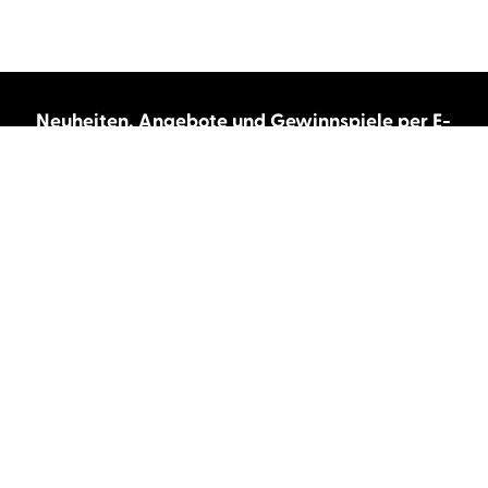
Neuheiten, Angebote und Gewinnspiele per E-
Mail bekommen?
Abonnieren Sie unseren Newsletter und wir
halten Sie immer auf dem neuesten Stand.
E-Mail-Adresse
Autor:innen und Stimmen