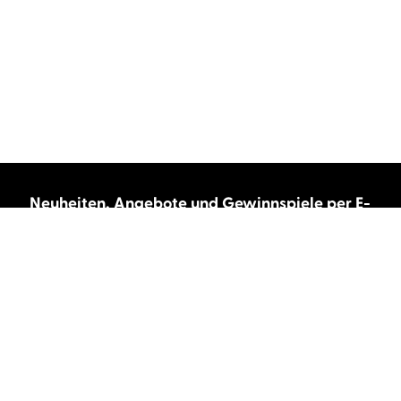
Neuheiten, Angebote und Gewinnspiele per E-
Mail bekommen?
Abonnieren Sie unseren Newsletter und wir
halten Sie immer auf dem neuesten Stand.
E-Mail-Adresse