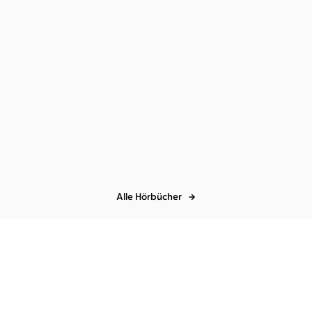
Rob McCarthy
Steffen Groth
Todeszeitpunkt
Alle Hörbücher