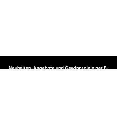
Neuheiten, Angebote und Gewinnspiele per E-
Mail bekommen?
Abonnieren Sie unseren Newsletter und wir
halten Sie immer auf dem neuesten Stand.
E-Mail-Adresse