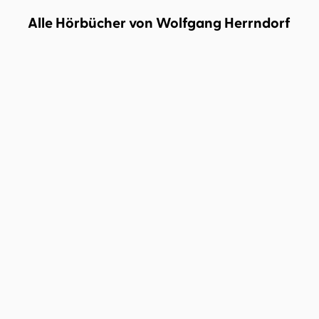
Alle Hörbücher von Wolfgang Herrndorf
Wolfgang Herrndorf
Clemens
Wolfgang Herrndorf
Philipp
Schick
Schepmann
Stimmen
Tschick